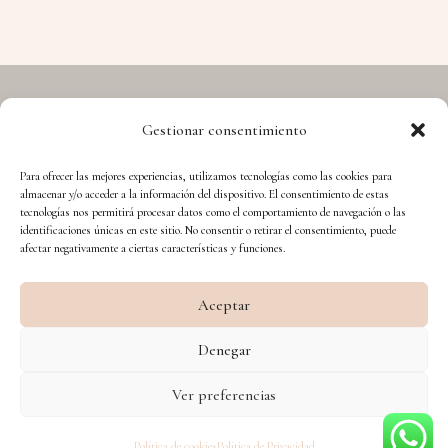
Gestionar consentimiento
Copyright © 2026 Hermes - Cuida't i Aprèn
Para ofrecer las mejores experiencias, utilizamos tecnologías como las cookies para
almacenar y/o acceder a la información del dispositivo. El consentimiento de estas
tecnologías nos permitirá procesar datos como el comportamiento de navegación o las
identificaciones únicas en este sitio. No consentir o retirar el consentimiento, puede
afectar negativamente a ciertas características y funciones.
Aceptar
Financiado por la Unión Europea – NextGenerationEU
Denegar
Diseño WsM
Ver preferencias
Política de cookies
Política de Privacidad