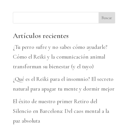
t
e
Buscar
r
n
Artículos recientes
a
¿Tu perro sufre y no sabes cómo ayudarle?
t
Cómo el Reiki y la comunicación animal
i
transforman su bienestar (y el tuyo)
v
¿Qué es el Reiki para el insomnio? El secreto
e
natural para apagar tu mente y dormir mejor
:
El éxito de nuestro primer Retiro del
Silencio en Barcelona: Del caos mental a la
paz absoluta