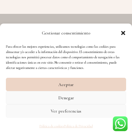
Gestionar consentimiento
Copyright © 2026 Hermes - Cuida't i Aprèn
Para ofrecer las mejores experiencias, utilizamos tecnologías como las cookies para
almacenar y/o acceder a la información del dispositivo. El consentimiento de estas
tecnologías nos permitirá procesar datos como el comportamiento de navegación o las
identificaciones únicas en este sitio. No consentir o retirar el consentimiento, puede
afectar negativamente a ciertas características y funciones.
Aceptar
Financiado por la Unión Europea – NextGenerationEU
Denegar
Diseño WsM
Ver preferencias
Política de cookies
Política de Privacidad