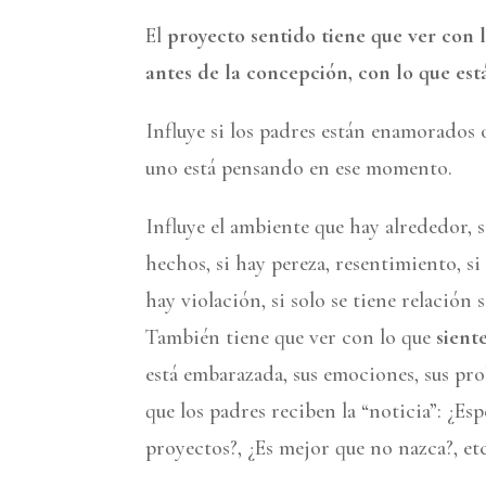
El
proyecto sentido tiene que ver con l
antes de la concepción, con lo que es
Influye si los padres están enamorados o
uno está pensando en ese momento.
Influye el ambiente que hay alrededor, s
hechos, si hay pereza, resentimiento, si
hay violación, si solo se tiene relación 
También tiene que ver con lo que
sient
está embarazada, sus emociones, sus pro
que los padres reciben la “noticia”: ¿Es
proyectos?, ¿Es mejor que no nazca?, etc