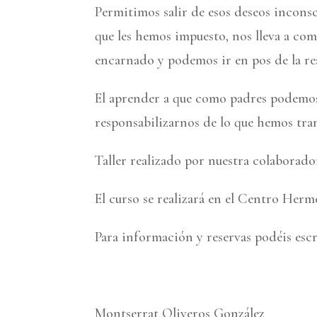
Permitimos salir de esos deseos inconsc
que les hemos impuesto, nos lleva a co
encarnado y podemos ir en pos de la re
El aprender a que como padres podemos
responsabilizarnos de lo que hemos tra
Taller realizado por nuestra colaborad
El curso se realizará en el Centro Herm
Para información y reservas podéis esc
Montserrat Oliveros González