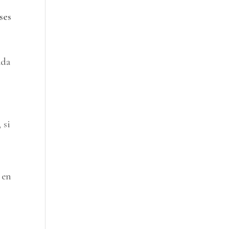
ses
ada
 si
 en