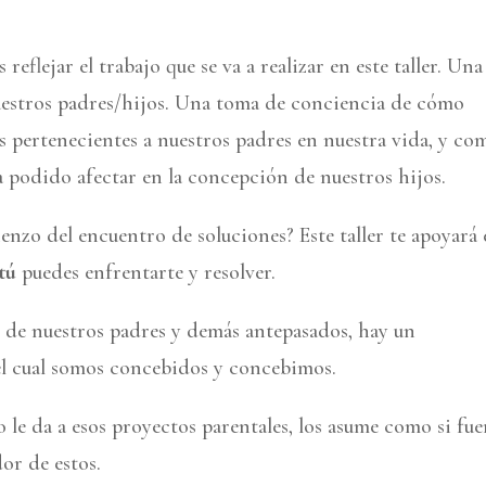
eflejar el trabajo que se va a realizar en este taller. Una
estros padres/hijos. Una toma de conciencia de cómo
 pertenecientes a nuestros padres en nuestra vida, y co
a podido afectar en la concepción de nuestros hijos.
ienzo del encuentro de soluciones? Este taller te apoyará
tú
puedes enfrentarte y resolver.
, de nuestros padres y demás antepasados, hay un
el cual somos concebidos y concebimos.
ño le da a esos proyectos parentales, los asume como si fu
or de estos.