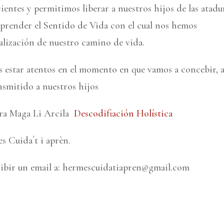
ientes y permitimos liberar a nuestros hijos de las atadu
mprender el Sentido de Vida con el cual nos hemos
alización de nuestro camino de vida.
 estar atentos en el momento en que vamos a concebir, 
nsmitido a nuestros hijos
ora Maga Li Arcila
Descodifiación Holística
es Cuida´t i aprèn.
ribir un email a: hermescuidatiapren@gmail.com