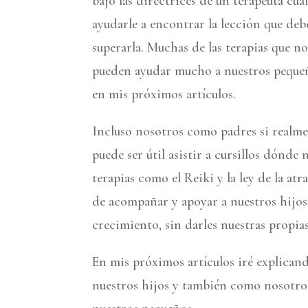
bajo las directrices de un terapeuta cua
ayudarle a encontrar la lección que deb
superarla. Muchas de las terapias que n
pueden ayudar mucho a nuestros pequeño
en mis próximos artículos.
Incluso nosotros como padres si realm
puede ser útil asistir a cursillos dónde
terapias como el Reiki y la ley de la a
de acompañar y apoyar a nuestros hijos
crecimiento, sin darles nuestras propias
En mis próximos artículos iré explican
nuestros hijos y también como nosotr