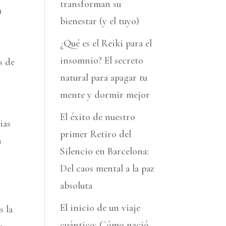
transforman su
a
bienestar (y el tuyo)
¿Qué es el Reiki para el
insomnio? El secreto
s de
natural para apagar tu
mente y dormir mejor
s
El éxito de nuestro
ias
primer Retiro del
n
Silencio en Barcelona:
Del caos mental a la paz
absoluta
El inicio de un viaje
s la
cuántico: Cómo nació