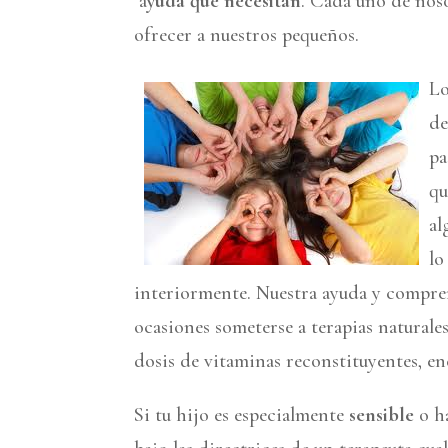
a
yuda que necesitan
. Cada uno de noso
ofrecer a nuestros pequeños.
Lo
de
pa
qu
al
lo
interiormente. Nuestra ayuda y compren
ocasiones someterse a terapias naturales
dosis de vitaminas reconstituyentes, e
Si tu hijo es especialmente
sensible
o ha