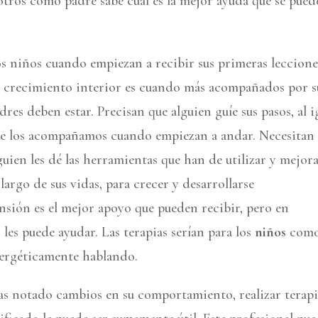
tros como padre sabe cual es la mejor ayuda que se pued
s niños cuando empiezan a recibir sus primeras leccione
 crecimiento interior es cuando más acompañados por s
dres deben estar. Precisan que alguien guíe sus pasos, al i
e los acompañamos cuando empiezan a andar. Necesitan
guien les dé las herramientas que han de utilizar y mejora
 largo de sus vidas, para crecer y desarrollarse
sión es el mejor apoyo que pueden recibir, pero en
 les puede ayudar. Las terapias serían para los
niños
com
nergéticamente hablando.
s notado cambios en su comportamiento, realizar terapi