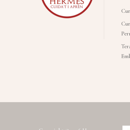
:
Cur
Cur
Per
Ter
Emb