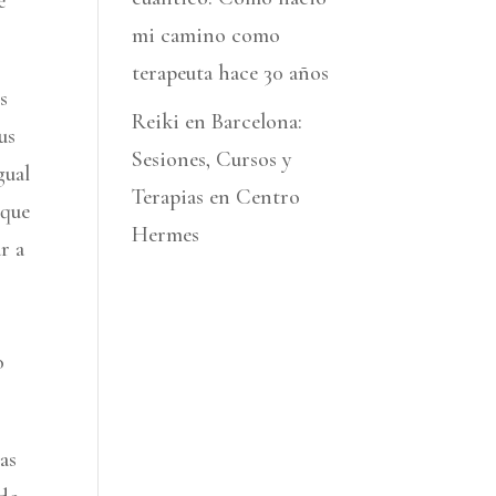
e
mi camino como
terapeuta hace 30 años
s
Reiki en Barcelona:
us
Sesiones, Cursos y
gual
Terapias en Centro
 que
Hermes
r a
o
as