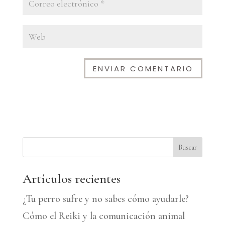
A
l
t
e
Buscar
r
n
Artículos recientes
a
¿Tu perro sufre y no sabes cómo ayudarle?
t
Cómo el Reiki y la comunicación animal
i