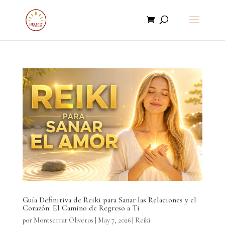
Guía Definitiva de Reiki para Sanar las Relaciones y el
Corazón: El Camino de Regreso a Ti
por
Montserrat Oliveros
|
May 7, 2026
|
Reiki