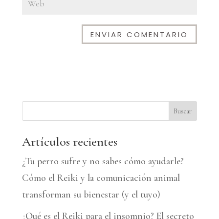
A
l
t
e
Buscar
r
n
Artículos recientes
a
¿Tu perro sufre y no sabes cómo ayudarle?
t
Cómo el Reiki y la comunicación animal
i
transforman su bienestar (y el tuyo)
v
¿Qué es el Reiki para el insomnio? El secreto
e