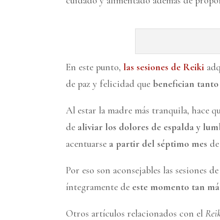
cuidado y alimentado además de propor
En este punto,
las sesiones de Reiki
adq
de paz y felicidad que
benefician tant
Al estar la madre más tranquila, hace q
de
aliviar los dolores de espalda y lu
acentuarse
a partir del séptimo mes
de 
Por eso son aconsejables las sesiones d
íntegramente de
este momento tan má
Otros artículos relacionados con el
Rei