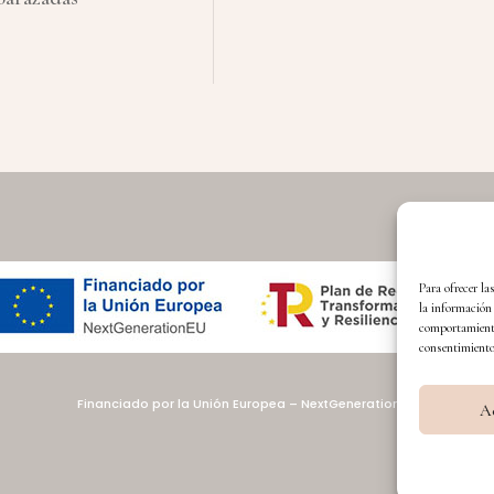
Para ofrecer la
la información 
comportamiento 
consentimiento,
Financiado por la Unión Europea – NextGenerationEU
A