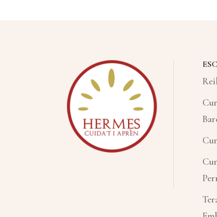
e
r
n
a
ESC
t
Rei
i
v
Cur
e
Bar
:
Cur
Cur
Per
Ter
Emb