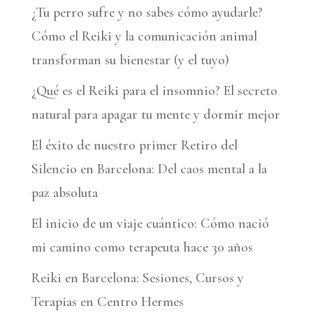
¿Tu perro sufre y no sabes cómo ayudarle?
t
Cómo el Reiki y la comunicación animal
i
transforman su bienestar (y el tuyo)
v
¿Qué es el Reiki para el insomnio? El secreto
e
natural para apagar tu mente y dormir mejor
:
El éxito de nuestro primer Retiro del
Silencio en Barcelona: Del caos mental a la
paz absoluta
El inicio de un viaje cuántico: Cómo nació
mi camino como terapeuta hace 30 años
Reiki en Barcelona: Sesiones, Cursos y
Terapias en Centro Hermes