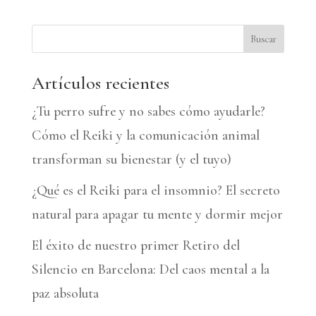
t
e
Buscar
r
n
Artículos recientes
a
¿Tu perro sufre y no sabes cómo ayudarle?
t
Cómo el Reiki y la comunicación animal
i
transforman su bienestar (y el tuyo)
v
¿Qué es el Reiki para el insomnio? El secreto
e
natural para apagar tu mente y dormir mejor
:
El éxito de nuestro primer Retiro del
Silencio en Barcelona: Del caos mental a la
paz absoluta