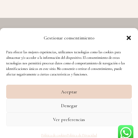
Gestionar consentimiento
Copyright © 2026 Hermes - Cuida't i Aprèn
Para ofrecer las mejores experiencias, utilizamos tecnologías como las cookies para
almacenar y/o acceder a la información del dispositivo. El consentimiento de estas
tecnologías nos permitirá procesar datos como el comportamiento de navegación o las
identificaciones únicas en este sitio. No consentir o retirar el consentimiento, puede
afectar negativamente a ciertas características y funciones.
Aceptar
Financiado por la Unión Europea – NextGenerationEU
Denegar
Diseño WsM
Ver preferencias
Política de cookies
Política de Privacidad