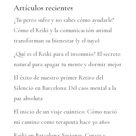
n
Artículos recientes
a
¿Tu perro sufre y no sabes cómo ayudarle?
t
Cómo el Reiki y la comunicación animal
i
transforman su bienestar (y el tuyo)
v
¿Qué es el Reiki para el insomnio? El secreto
e
natural para apagar tu mente y dormir mejor
:
El éxito de nuestro primer Retiro del
Silencio en Barcelona: Del caos mental a la
paz absoluta
El inicio de un viaje cuántico: Cómo nació
mi camino como terapeuta hace 30 años
Reiki en Barcelona: Sesiones, Cursos y