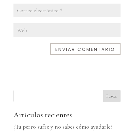
A
l
t
e
Buscar
r
n
Artículos recientes
a
¿Tu perro sufre y no sabes cómo ayudarle?
t