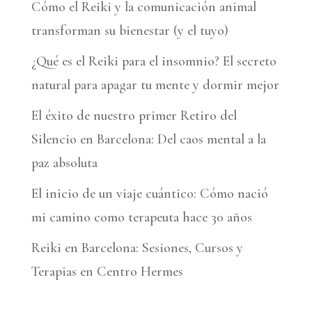
Cómo el Reiki y la comunicación animal
i
transforman su bienestar (y el tuyo)
v
¿Qué es el Reiki para el insomnio? El secreto
e
natural para apagar tu mente y dormir mejor
:
El éxito de nuestro primer Retiro del
Silencio en Barcelona: Del caos mental a la
paz absoluta
El inicio de un viaje cuántico: Cómo nació
mi camino como terapeuta hace 30 años
Reiki en Barcelona: Sesiones, Cursos y
Terapias en Centro Hermes