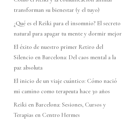
i
transforman su bienestar (y el tuyo)
v
¿Qué es el Reiki para el insomnio? El secreto
e
natural para apagar tu mente y dormir mejor
:
El éxito de nuestro primer Retiro del
Silencio en Barcelona: Del caos mental a la
paz absoluta
El inicio de un viaje cuántico: Cómo nació
mi camino como terapeuta hace 30 años
Reiki en Barcelona: Sesiones, Cursos y
Terapias en Centro Hermes