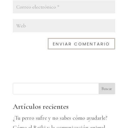
A
l
t
e
Buscar
r
n
Artículos recientes
a
¿Tu perro sufre y no sabes cómo ayudarle?
t
Cómo el Reiki y la comunicación animal