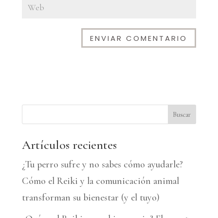
A
l
t
e
Buscar
r
n
Artículos recientes
a
¿Tu perro sufre y no sabes cómo ayudarle?
t
Cómo el Reiki y la comunicación animal
i
transforman su bienestar (y el tuyo)
v