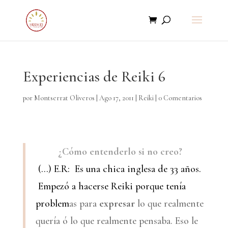
Experiencias de Reiki 6
por
Montserrat Oliveros
|
Ago 17, 2011
|
Reiki
|
0 Comentarios
¿Cómo entenderlo si no creo?
(…) E.R: Es una chica inglesa de 33 años.
Empezó a hacerse Reiki porque tenía
problem
as para
expresar
lo que realmente
quería ó lo que realmente pensaba. Eso le