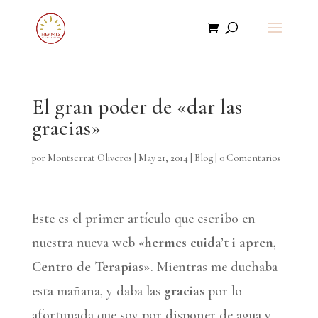
El gran poder de «dar las
gracias»
por
Montserrat Oliveros
|
May 21, 2014
|
Blog
|
0 Comentarios
Este es el primer artículo que escribo en
nuestra nueva web «
hermes cuida’t i apren,
Centro de Terapias»
. Mientras me duchaba
esta mañana, y daba las
gracias
por lo
afortunada que soy por disponer de agua y