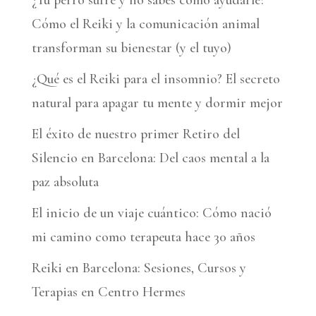
¿Tu perro sufre y no sabes cómo ayudarle?
t
Cómo el Reiki y la comunicación animal
i
transforman su bienestar (y el tuyo)
v
¿Qué es el Reiki para el insomnio? El secreto
e
natural para apagar tu mente y dormir mejor
:
El éxito de nuestro primer Retiro del
Silencio en Barcelona: Del caos mental a la
paz absoluta
El inicio de un viaje cuántico: Cómo nació
mi camino como terapeuta hace 30 años
Reiki en Barcelona: Sesiones, Cursos y
Terapias en Centro Hermes