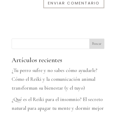
A
l
t
e
Buscar
r
n
Artículos recientes
a
¿Tu perro sufre y no sabes cómo ayudarle?
t
Cómo el Reiki y la comunicación animal
i
transforman su bienestar (y el tuyo)
v
¿Qué es el Reiki para el insomnio? El secreto
e
natural para apagar tu mente y dormir mejor
: