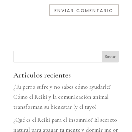
A
l
t
e
Buscar
r
n
Artículos recientes
a
¿Tu perro sufre y no sabes cómo ayudarle?
t
Cómo el Reiki y la comunicación animal
i
transforman su bienestar (y el tuyo)
v
¿Qué es el Reiki para el insomnio? El secreto
e
natural para apagar tu mente y dormir mejor
: