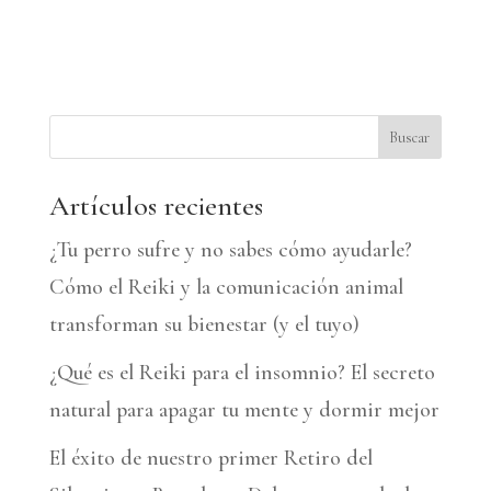
A
l
t
e
Buscar
r
n
Artículos recientes
a
¿Tu perro sufre y no sabes cómo ayudarle?
t
Cómo el Reiki y la comunicación animal
i
transforman su bienestar (y el tuyo)
v
¿Qué es el Reiki para el insomnio? El secreto
e
natural para apagar tu mente y dormir mejor
:
El éxito de nuestro primer Retiro del