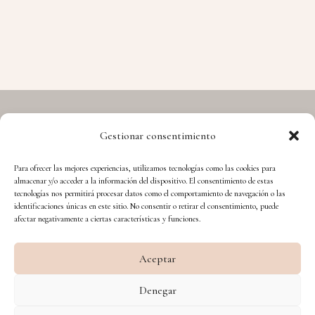
Gestionar consentimiento
Copyright © 2026 Hermes - Cuida't i Aprèn
Para ofrecer las mejores experiencias, utilizamos tecnologías como las cookies para
almacenar y/o acceder a la información del dispositivo. El consentimiento de estas
tecnologías nos permitirá procesar datos como el comportamiento de navegación o las
identificaciones únicas en este sitio. No consentir o retirar el consentimiento, puede
afectar negativamente a ciertas características y funciones.
Aceptar
Financiado por la Unión Europea – NextGenerationEU
Denegar
Diseño WsM