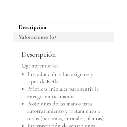
cantidad
r
n
a
Descripción
t
Valoraciones (0)
i
Descripción
v
e
Qué aprenderás:
Introducción a los orígenes y
:
tipos de Reiki.
Prácticas iniciales para sentir la
energía en tus manos.
Posiciones de las manos para
autotratamiento y tratamiento a
otros (personas, animales, plantas).
Interpretación de sensaciones