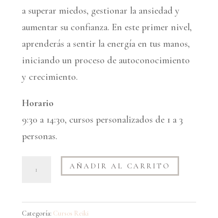
a superar miedos, gestionar la ansiedad y
aumentar su confianza. En este primer nivel,
aprenderás a sentir la energía en tus manos,
iniciando un proceso de autoconocimiento
y crecimiento.
Horario
9:30 a 14:30, cursos personalizados de 1 a 3
personas.
Primer
A
AÑADIR AL CARRITO
Nivel
l
de
t
Reiki
e
Categoría:
Cursos Reiki