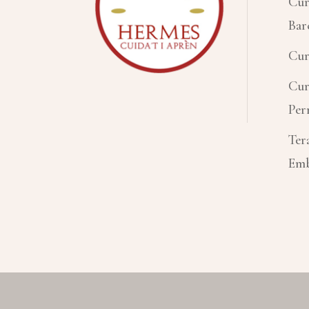
Cur
Bar
Cur
Cur
Per
Ter
Emb