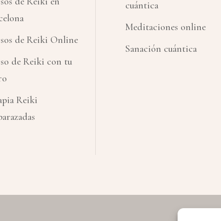
sos de Reiki en
cuántica
celona
Meditaciones online
sos de Reiki Online
Sanación cuántica
so de Reiki con tu
ro
apia Reiki
arazadas